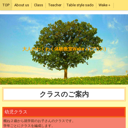
TOP
About us
Class
Teacher
Table style sado
Wake＋
大人のわくわく体験教室Wake＋(プラス)
クラスのご案内
幼児クラス
概ね２歳から就学前のお子さんのクラスです。
学年ごとにクラスを編成します。