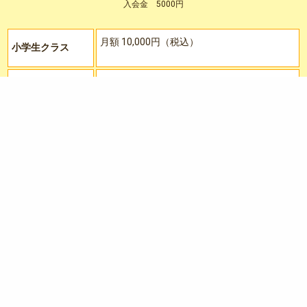
入会金 5000円
月額 10,000円（税込）
小学生クラス
幼児クラス
月額 7,000円（税込）
マンツーマンクラ
月額 14,000円（税込）
ス
マンツーマン
5000円/1時間
チケット制コース
グループ
2500円/1時間
確認事項
・諸事情により欠席される場合は、お早めにご連絡をお願いいたします。
・学校行事による欠席は、振替が可能です。