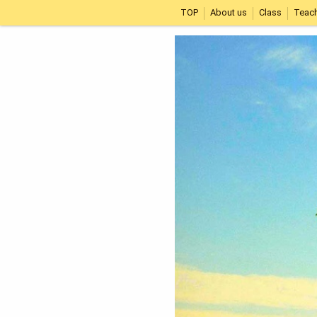
TOP
About us
Class
Teac