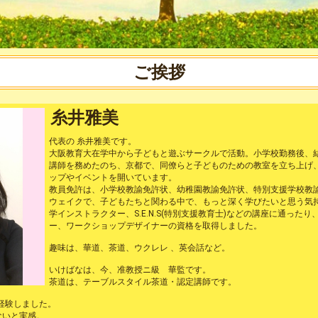
ご挨拶
糸井雅美
代表の 糸井雅美です。
大阪教育大在学中から子どもと遊ぶサークルで活動。小学校勤務後、
講師を務めたのち、京都で、同僚らと子どものための教室を立ち上げ
ップやイベントを開いています。
教員免許は、小学校教諭免許状、幼稚園教諭免許状、特別支援学校教
ウェイクで、子どもたちと関わる中で、もっと深く学びたいと思う気
学インストラクター、S.E.N.S(特別支援教育士)などの講座に通った
ー、ワークショップデザイナーの資格を取得しました。
趣味は、華道、茶道、ウクレレ 、英会話など。
いけばなは、今、准教授ニ級 華監です。
茶道は、テーブルスタイル茶道・認定講師です。
を経験しました。
ないと実感。