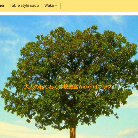
her
Table style sado
Wake＋
大人のわくわく体験教室Wake＋(プラス)